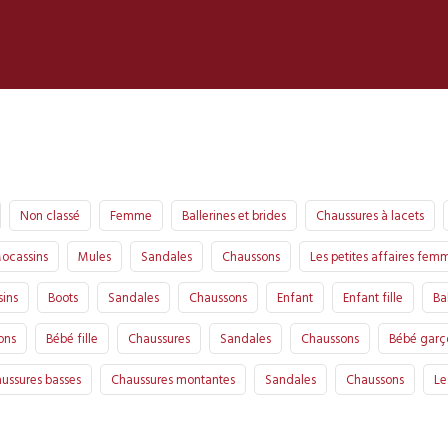
Non classé
Femme
Ballerines et brides
Chaussures à lacets
ocassins
Mules
Sandales
Chaussons
Les petites affaires fem
ins
Boots
Sandales
Chaussons
Enfant
Enfant fille
Ba
ons
Bébé fille
Chaussures
Sandales
Chaussons
Bébé garç
ussures basses
Chaussures montantes
Sandales
Chaussons
Le