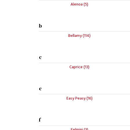
Alenoa (5)
b
Bellamy (114)
c
Caprice (13)
e
Easy Peasy (16)
f
Felmini (3)