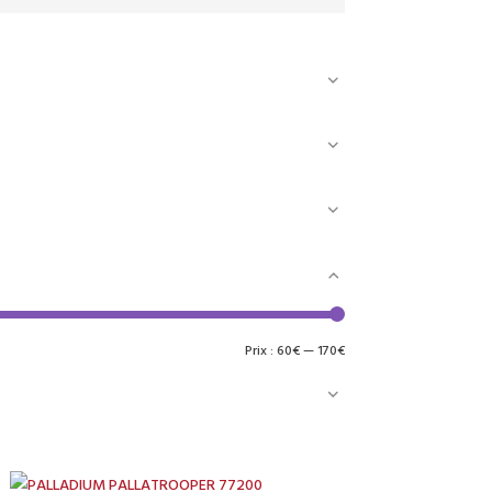
Prix
Prix
Prix :
60€
—
170€
min
max