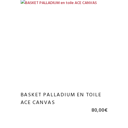
était :
est :
115,00€.
69,00€.
BASKET PALLADIUM EN TOILE
ACE CANVAS
80,00
€