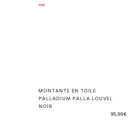
plus
récent
au
plus
ancien
MONTANTE EN TOILE
PALLADIUM PALLA LOUVEL
NOIR
95,00
€