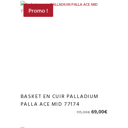
Promo !
BASKET EN CUIR PALLADIUM
PALLA ACE MID 77174
Le
Le
69,00
€
115,00
€
prix
prix
initial
actuel