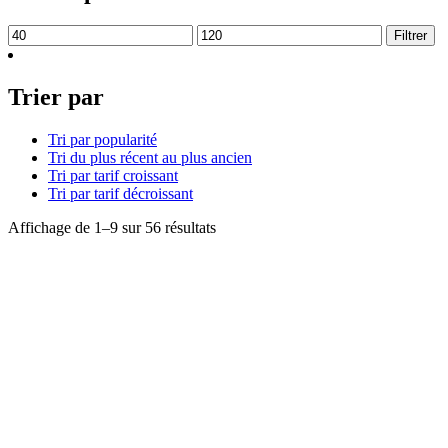
Prix
Prix
Filtrer
min
max
Trier par
Tri par popularité
Tri du plus récent au plus ancien
Tri par tarif croissant
Tri par tarif décroissant
Trié
Affichage de 1–9 sur 56 résultats
du
plus
récent
au
plus
ancien