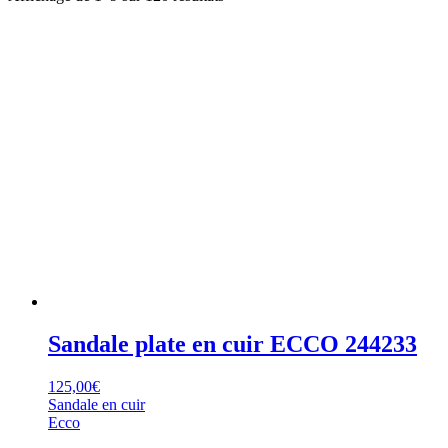
du
plus
récent
au
plus
ancien
Sandale plate en cuir ECCO 244233
125,00
€
Sandale en cuir
Ecco