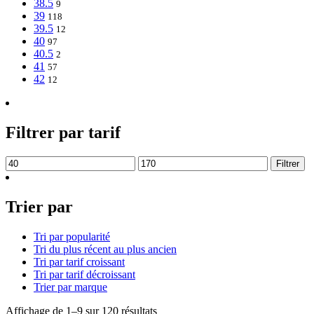
38.5
9
39
118
39.5
12
40
97
40.5
2
41
57
42
12
Filtrer par tarif
Prix
Prix
Filtrer
min
max
Trier par
Tri par popularité
Tri du plus récent au plus ancien
Tri par tarif croissant
Tri par tarif décroissant
Trier par marque
Trié
Affichage de 1–9 sur 120 résultats