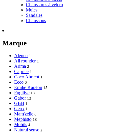
Chaussures à velcro
Mules
Sandales
Chaussons
Marque
Alenoa
1
All rounder
1
Arima
2
Caprice
1
Coco Abricot
1
Ecco
6
Emilie Karston
15
Fugitive
13
Gabor
13
GBB
1
Geox
1
Mam'zelle
6
Mephisto
18
Mobils
4
Natural sense
2