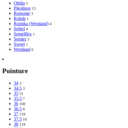
Ottilia
5
Pikolinos
15
Remonte
3
Rohde
1
Romika (Westland)
4
Seibel
4
Semelflex
1
Semler
3
Sweet
1
Westland
6
Pointure
34
3
34.5
3
35
51
35.5
7
36
100
36.5
6
37
118
37.5
10
38
119