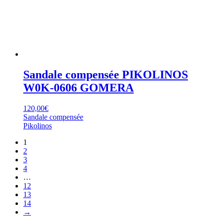
Sandale compensée PIKOLINOS
W0K-0606 GOMERA
120,00
€
Sandale compensée
Pikolinos
1
2
3
4
…
12
13
14
→