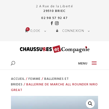
2 A Rue de la Liberté
29510 BRIEC
02 98 57 92 47
0
0,00
€
CONNEXION
ACCUEIL
/
FEMME
/
BALLERINES ET
BRIDES
/ BALLERINE DE MARCHE ALL ROUNDER NIRO
GREAT