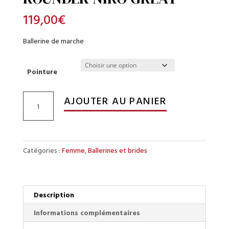
119,00
€
Ballerine de marche
Pointure
quantité
AJOUTER AU PANIER
de
Ballerine
de
marche
Catégories :
Femme
,
Ballerines et brides
ALL
ROUNDER
NIRO
GREAT
Description
Informations complémentaires