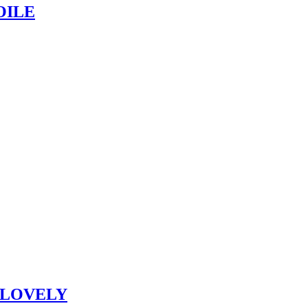
OILE
U LOVELY