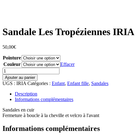
Sandale Les Tropéziennes IRIA
50,00
€
Pointure
Couleur
Effacer
quantité
de
Ajouter au panier
Sandale
UGS :
IRIA
Catégories :
Enfant
,
Enfant fille
,
Sandales
Les
Tropéziennes
Description
IRIA
Informations complémentaires
Sandales en cuir
Fermeture à boucle à la cheville et velcro à l'avant
Informations complémentaires