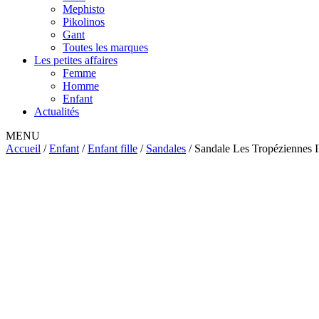
Mephisto
Pikolinos
Gant
Toutes les marques
Les petites affaires
Femme
Homme
Enfant
Actualités
MENU
Accueil
/
Enfant
/
Enfant fille
/
Sandales
/ Sandale Les Tropéziennes 