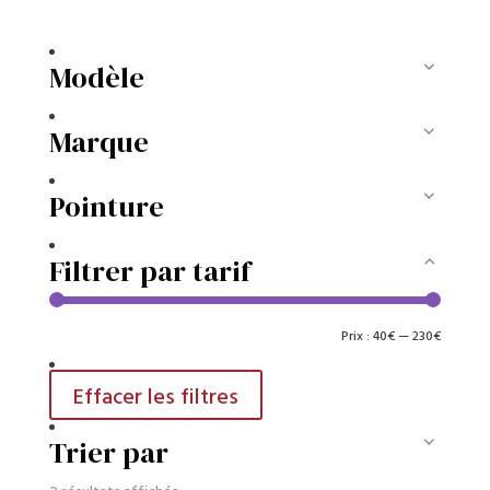
Modèle
Marque
Pointure
Filtrer par tarif
Prix
Prix
Prix :
40€
—
230€
min
max
Effacer les filtres
Trier par
Trié