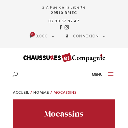
2 A Rue de la Liberté
29510 BRIEC
02 98 57 92 47
0
0,00
€
CONNEXION
ACCUEIL
/
HOMME
/ MOCASSINS
Mocassins