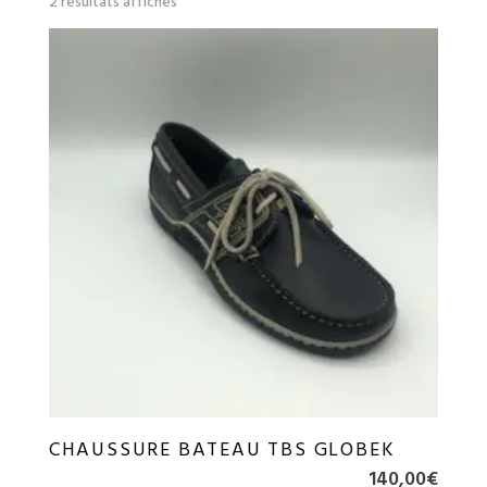
2 résultats affichés
du
plus
récent
au
plus
ancien
CHAUSSURE BATEAU TBS GLOBEK
140,00
€