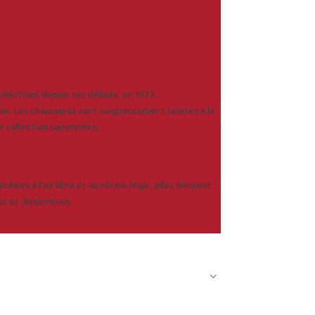
collections depuis ses débuts, en 1973.
ie. Les chaussures sont soigneusement teintes à la
 collection saisonnière.
chées à l’air libre et au sèche-linge, elles donnent
s et distinctives.