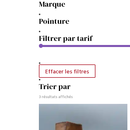
Marque
Pointure
Filtrer par tarif
Effacer les filtres
Trier par
Trié
3 résultats affichés
du
plus
récent
au
plus