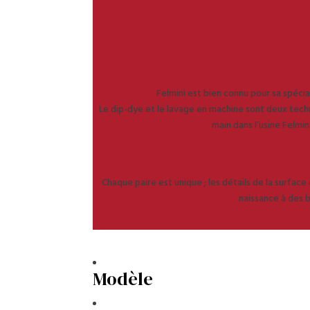
Felmini est bien connu pour sa spécial
Le dip-dye et le lavage en machine sont deux tech
main dans l’usine Felmi
Chaque paire est unique ; les détails de la surface
naissance à des b
Modèle