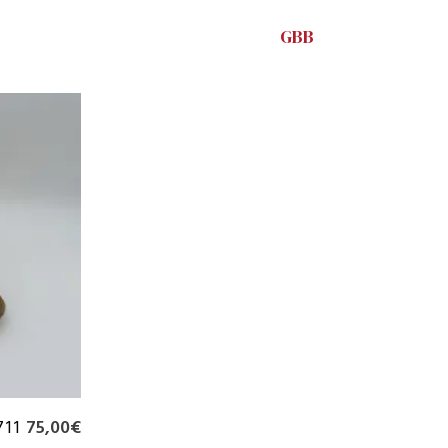
GBB
711
75,00
€