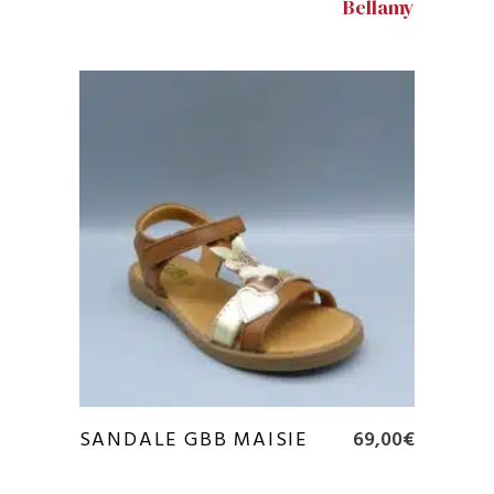
Bellamy
75,00€
à
79,00€
SANDALE GBB MAISIE
69,00
€