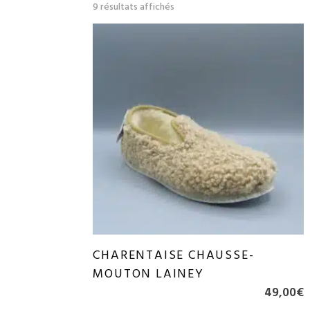
Trié
9 résultats affichés
du
plus
récent
au
plus
ancien
CHARENTAISE CHAUSSE-
MOUTON LAINEY
49,00
€