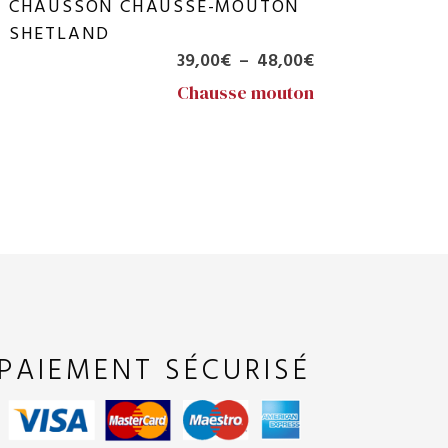
CHAUSSON CHAUSSE-MOUTON
SHETLAND
Plage
39,00
€
–
48,00
€
de
Chausse mouton
prix :
39,00€
à
48,00€
PAIEMENT SÉCURISÉ