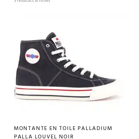
3 résultats affichés
du
plus
récent
au
plus
ancien
MONTANTE EN TOILE PALLADIUM
PALLA LOUVEL NOIR