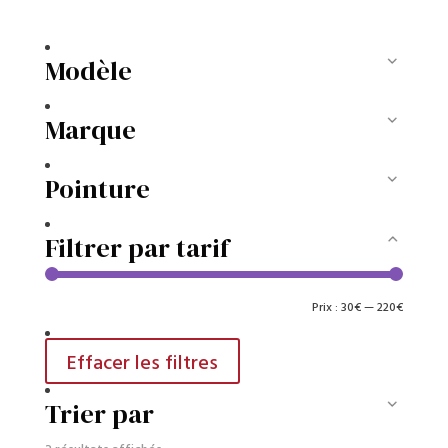
Modèle
Marque
Pointure
Filtrer par tarif
Prix
Prix
Prix :
30€
—
220€
min
max
Effacer les filtres
Trier par
Trié