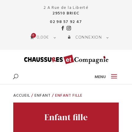
2 A Rue de la Liberté
29510 BRIEC
02 98 57 92 47
0
0,00
€
CONNEXION
ACCUEIL
/
ENFANT
/ ENFANT FILLE
Enfant fille