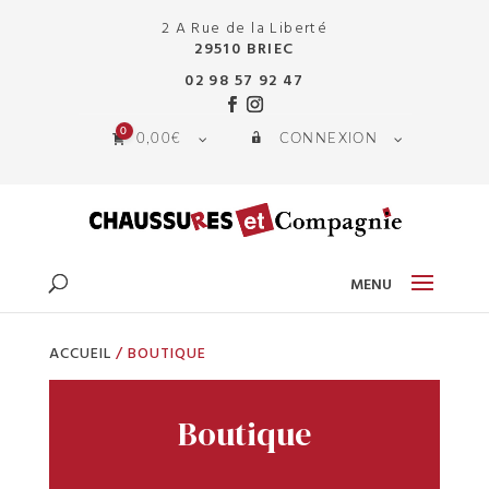
2 A Rue de la Liberté
29510 BRIEC
02 98 57 92 47
0
0,00
€
CONNEXION
ACCUEIL
/ BOUTIQUE
Boutique