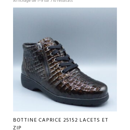
Affichage de 1–9 sur 710 résultats
du
plus
récent
au
plus
ancien
BOTTINE CAPRICE 25152 LACETS ET
ZIP