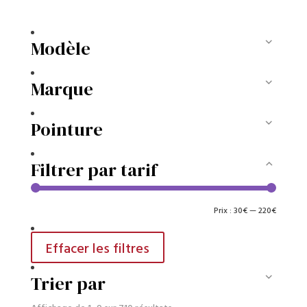
Modèle
Marque
Pointure
Filtrer par tarif
Prix
Prix
Prix :
30€
—
220€
min
max
Effacer les filtres
Trier par
Trié