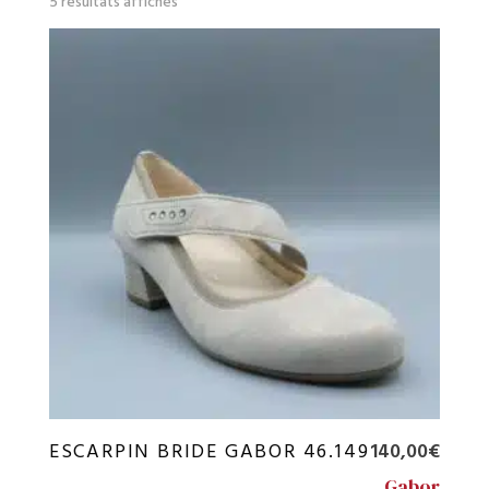
5 résultats affichés
par
prix
croissant
ESCARPIN BRIDE GABOR 46.149
140,00
€
Gabor