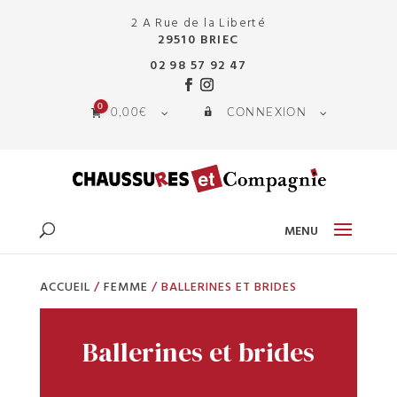
2 A Rue de la Liberté
29510 BRIEC
02 98 57 92 47
0
0,00
€
CONNEXION
ACCUEIL
/
FEMME
/ BALLERINES ET BRIDES
Ballerines et brides