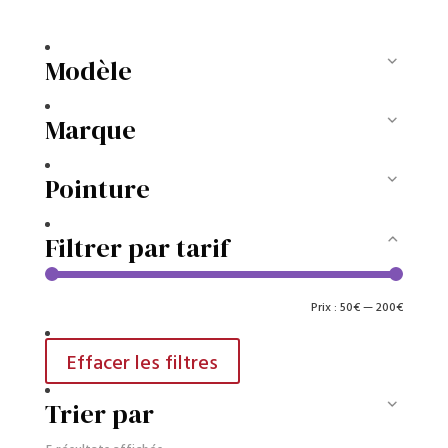
Modèle
Marque
Pointure
Filtrer par tarif
Prix
Prix
Prix :
50€
—
200€
min
max
Effacer les filtres
Trier par
Trié